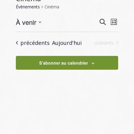
Évènements
Cinéma
Recherc
Naviga
À venir
Recherche
Liste
de
et
Sélectionnez
vues
navigati
une
Évène
Évènements
précédents
Aujourd'hui
Évènements
suivants
de
date.
vues
S’abonner au calendrier
Évènem