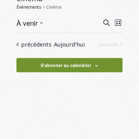
Évènements
Cinéma
Recherc
Naviga
À venir
Recherche
Liste
de
et
Sélectionnez
vues
navigati
une
Évène
Évènements
précédents
Aujourd'hui
Évènements
suivants
de
date.
vues
S’abonner au calendrier
Évènem