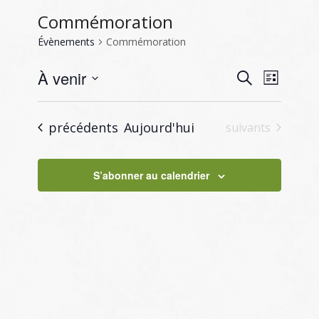
Commémoration
Évènements
Commémoration
Recherc
Naviga
À venir
Recherche
Liste
de
et
Sélectionnez
vues
navigati
une
Évène
Évènements
précédents
Aujourd'hui
Évènements
suivants
de
date.
vues
S’abonner au calendrier
Évènem