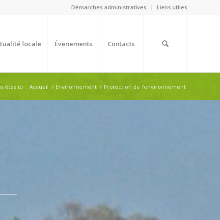
Démarches administratives
Liens utiles
tualité locale
Évenements
Contacts
s êtes ici :
Accueil
/
Environnement
/
Protection de l’environnement