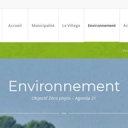
Accueil
Municipalité
Le Village
Environnement
Ac
Vou
Environnement
Objectif Zéro phyto – Agenda 21