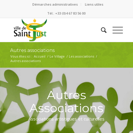
Démarches administratives
Liens utiles
Tél.: +33 (0)4 67 83 56 00
Autres associations
Vous êtes ici :
Accueil
/
Le Village
/
Les associations
/
Autres associations
Autres
Associations
Associations artistiques et culturelles