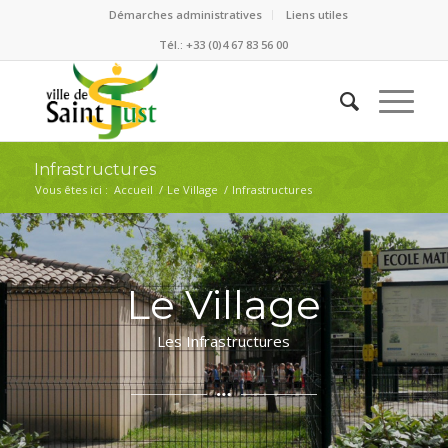
Démarches administratives
Liens utiles
Tél.: +33 (0)4 67 83 56 00
Infrastructures
Vous êtes ici :
Accueil
/
Le Village
/
Infrastructures
Le Village
Les Infrastructures