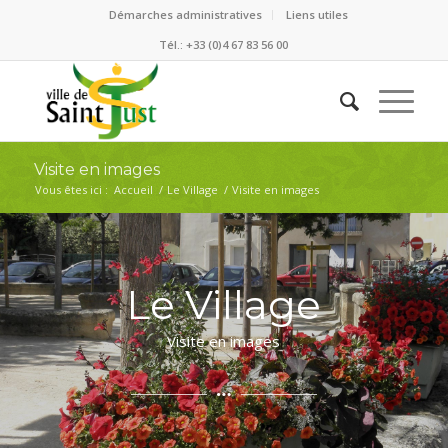
Démarches administratives
Liens utiles
Tél.: +33 (0)4 67 83 56 00
Visite en images
Vous êtes ici :
Accueil
/
Le Village
/
Visite en images
Le Village
Visite en images