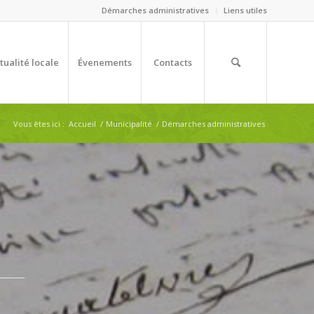
Démarches administratives
Liens utiles
tualité locale
Évenements
Contacts
Vous êtes ici :
Accueil
/
Municipalité
/
Démarches administratives