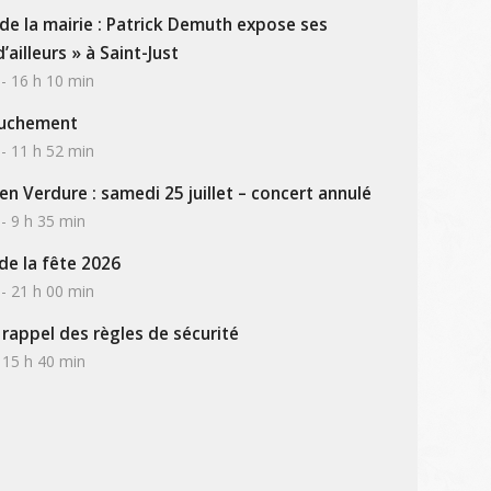
l de la mairie : Patrick Demuth expose ses
ailleurs » à Saint-Just
 - 16 h 10 min
rouchement
 - 11 h 52 min
’en Verdure : samedi 25 juillet – concert annulé
 - 9 h 35 min
e la fête 2026
 - 21 h 00 min
: rappel des règles de sécurité
- 15 h 40 min