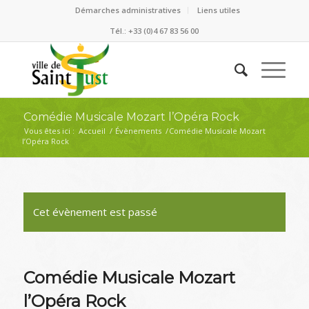
Démarches administratives
Liens utiles
Tél.: +33 (0)4 67 83 56 00
Comédie Musicale Mozart l’Opéra Rock
Vous êtes ici :
Accueil
/
Évènements
/
Comédie Musicale Mozart
l’Opéra Rock
Cet évènement est passé
Comédie Musicale Mozart
l’Opéra Rock