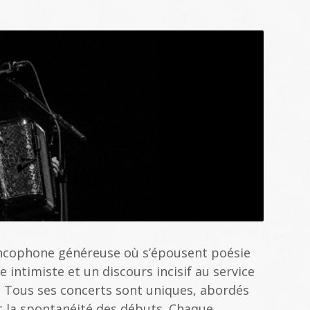
ncophone généreuse où s’épousent poésie
e intimiste et un discours incisif au service
. Tous ses concerts sont uniques, abordés
t la spontanéité des débuts. Chaque