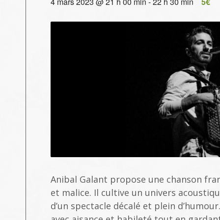
4 mars 2023 @ 21 h 00 min
-
22 h 30 min
5€
Anibal Galant propose une chanson fra
et malice. Il cultive un univers acoustiqu
d’un spectacle décalé et plein d’humour
avec aisance et habileté tout en gardan