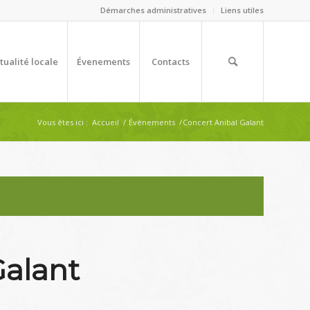
Démarches administratives
Liens utiles
tualité locale
Évenements
Contacts
Vous êtes ici :
Accueil
/
Évènements
/
Concert Anibal Galant
Galant