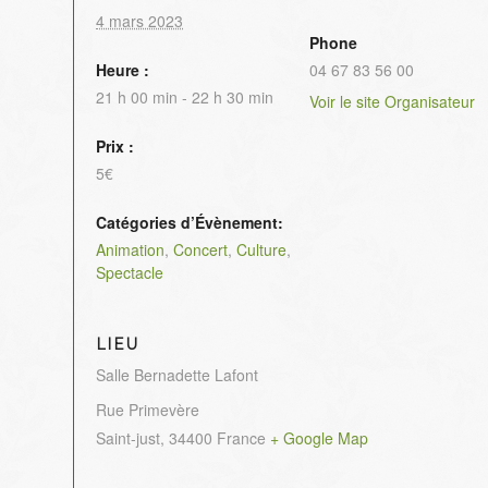
4 mars 2023
Phone
Heure :
04 67 83 56 00
21 h 00 min - 22 h 30 min
Voir le site Organisateur
Prix :
5€
Catégories d’Évènement:
Animation
,
Concert
,
Culture
,
Spectacle
LIEU
Salle Bernadette Lafont
Rue Primevère
Saint-just
,
34400
France
+ Google Map