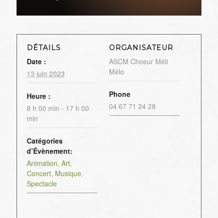
DÉTAILS
ORGANISATEUR
Date :
ASCM Choeur Méli
Mélo
13 juin 2023
Phone
Heure :
04 67 71 24 28
8 h 00 min - 17 h 00
min
Catégories
d’Évènement:
Animation
,
Art
,
Concert
,
Musique
,
Spectacle