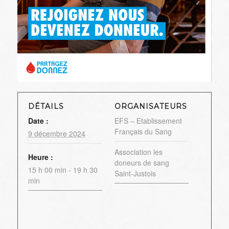
DÉTAILS
ORGANISATEURS
Date :
EFS – Etablissement
Français du Sang
9 décembre 2024
Association les
Heure :
doneurs de sang
15 h 00 min - 19 h 30
Saint-Justois
min