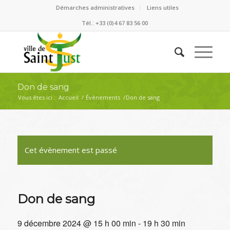
Démarches administratives
Liens utiles
Tél.: +33 (0)4 67 83 56 00
Don de sang
Vous êtes ici :
Accueil
/
Évènements
/
Don de sang
Cet évènement est passé
Don de sang
9 décembre 2024 @ 15 h 00 min
-
19 h 30 min