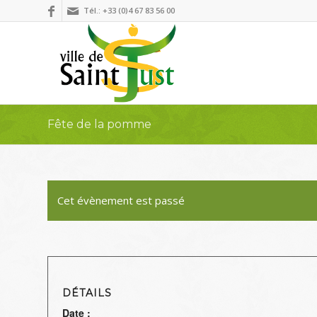
Tél.: +33 (0)4 67 83 56 00
Fête de la pomme
Cet évènement est passé
DÉTAILS
Date :