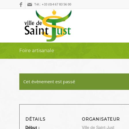
Tél.: +33 (0)4 67 83 56 00
Foire artisanale
Cet évènement est passé
DÉTAILS
ORGANISATEUR
Début :
Ville de Saint-Just