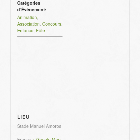
Catégories
d’Évènement:
Animation
,
Association
,
Concours
,
Enfance
,
Fête
LIEU
Stade Manuel Amoros
France
+ Google Map