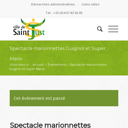
Démarches administratives
Liens utiles
Tél.: +33 (0)4 67 83 56 00
Spectacle marionnettes Guignol et Super
Mario
Vous êtes ici :
Accueil
/
Évènements
/
Spectacle marionnettes
Guignol et Super Mario
Cet évènement est passé
Spectacle marionnettes