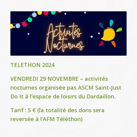
TELETHON 2024
VENDREDI 29 NOVEMBRE – activités
nocturnes organisée pas ASCM Saint-Just
Do It à l’espace de loisirs du Dardaillon.
Tarif : 5 € (la totalité des dons sera
reversée à l’AFM Téléthon)