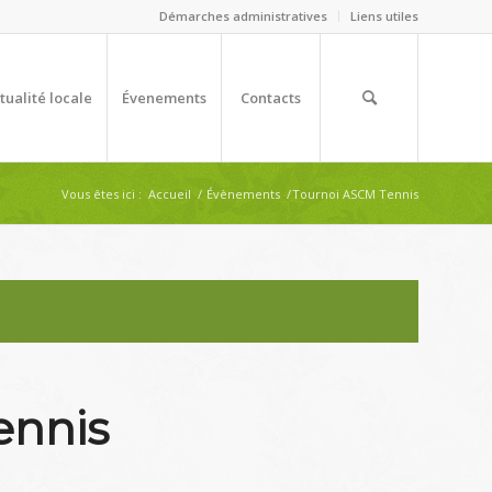
Démarches administratives
Liens utiles
tualité locale
Évenements
Contacts
Vous êtes ici :
Accueil
/
Évènements
/
Tournoi ASCM Tennis
ennis