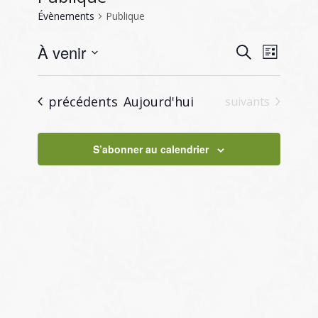
Évènements
Publique
Recherc
Naviga
À venir
Recherche
Liste
de
et
Sélectionnez
vues
navigati
une
Évène
Évènements
précédents
Aujourd'hui
Évènements
suivants
de
date.
vues
S’abonner au calendrier
Évènem