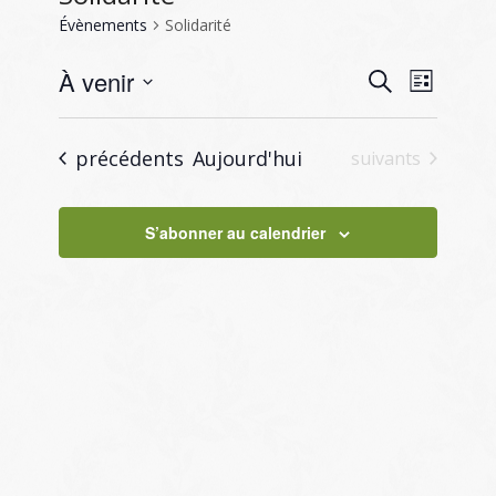
Évènements
Solidarité
Recherc
Naviga
À venir
Recherche
Liste
de
et
Sélectionnez
vues
navigati
une
Évène
Évènements
précédents
Aujourd'hui
Évènements
suivants
de
date.
vues
S’abonner au calendrier
Évènem