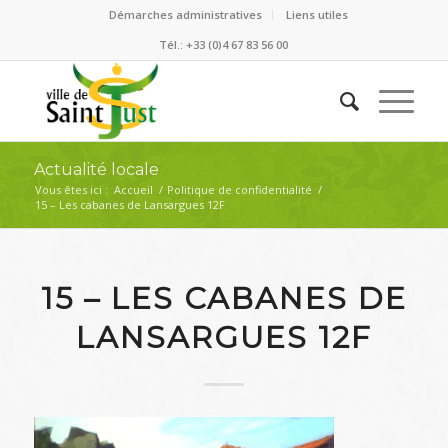
Démarches administratives
Liens utiles
Tél.: +33 (0)4 67 83 56 00
Actualité locale
Vous êtes ici :
Accueil
/
Politique de confidentialité
/
15 – Les cabanes de Lansargues 12F
15 – LES CABANES DE
LANSARGUES 12F