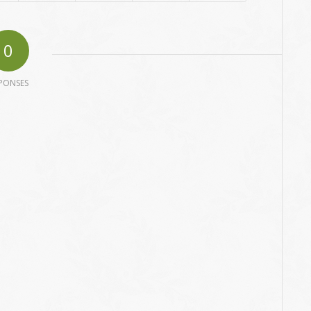
0
PONSES