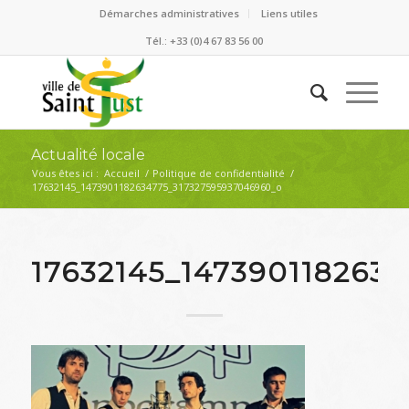
Démarches administratives
Liens utiles
Tél.: +33 (0)4 67 83 56 00
Actualité locale
Vous êtes ici :
Accueil
/
Politique de confidentialité
/
17632145_1473901182634775_317327595937046960_o
17632145_147390118263