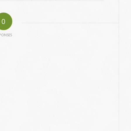
0
PONSES