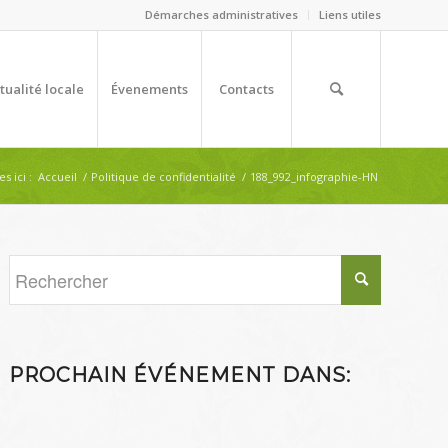
Démarches administratives
Liens utiles
tualité locale
Évenements
Contacts
s ici :
Accueil
/
Politique de confidentialité
/
188_992_infographie-HN
PROCHAIN ÉVÉNEMENT DANS: