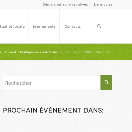
Démarches administratives
Liens utiles
tualité locale
Évenements
Contacts
 :
Accueil
/
Politique de confidentialité
/
285702_spf00001650-cadichd
PROCHAIN ÉVÉNEMENT DANS: