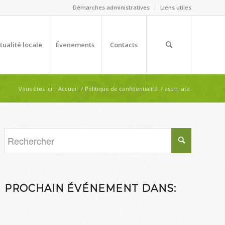
Démarches administratives
Liens utiles
tualité locale
Évenements
Contacts
Vous êtes ici :
Accueil
/
Politique de confidentialité
/
ascm site
PROCHAIN ÉVÉNEMENT DANS: