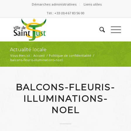
Démarches administratives
Liens utiles
Tél.: +33 (0)4 67 83 56 00
Actualité locale
Vous êtes ici :
Accueil
/
Politique de confidentialité
/
balcons-fleuris-illuminations-noel
BALCONS-FLEURIS-
ILLUMINATIONS-
NOEL