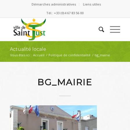
Démarches administratives
Liens utiles
Tél.: +33 (0)4 67 83 56 00
Actualité locale
Vous êtes ici :
Accueil
/
Politique de confidentialité
/
bg_mairie
BG_MAIRIE