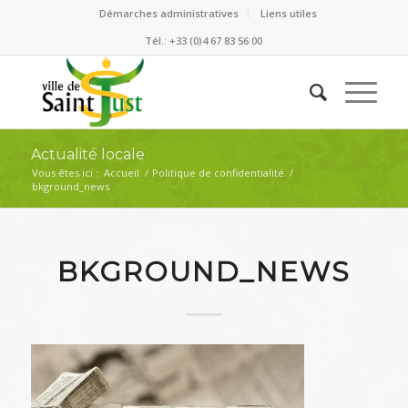
Démarches administratives
Liens utiles
Tél.: +33 (0)4 67 83 56 00
Actualité locale
Vous êtes ici :
Accueil
/
Politique de confidentialité
/
bkground_news
BKGROUND_NEWS