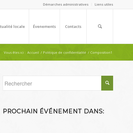
Démarches administratives
Liens utiles
tualité locale
Évenements
Contacts
Vous êtes ici :
Accueil
/
Politique de confidentialité
/
Composition1
PROCHAIN ÉVÉNEMENT DANS: