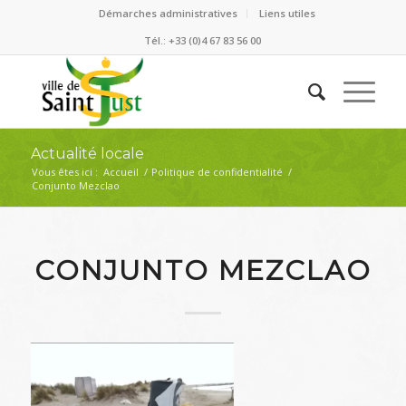
Démarches administratives
Liens utiles
Tél.: +33 (0)4 67 83 56 00
Actualité locale
Vous êtes ici :
Accueil
/
Politique de confidentialité
/
Conjunto Mezclao
CONJUNTO MEZCLAO