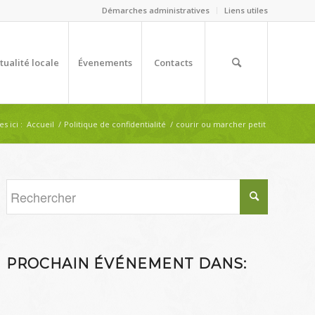
Démarches administratives
Liens utiles
tualité locale
Évenements
Contacts
s ici :
Accueil
/
Politique de confidentialité
/
courir ou marcher petit
PROCHAIN ÉVÉNEMENT DANS: