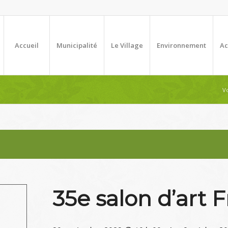
Accueil
Municipalité
Le Village
Environnement
Ac
Vo
35e salon d’art 