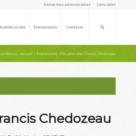
Démarches administratives
Liens utiles
tualité locale
Évenements
Contacts
us êtes ici :
Accueil
/
Évènements
/
35e salon d’art Francis Chedozeau
Francis Chedozeau