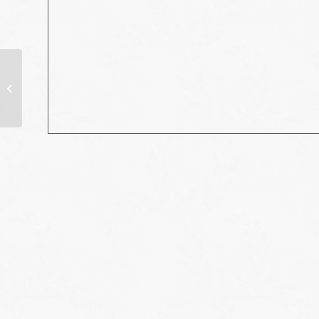
Journée de solidarité
avec l’association les
Sciences’Elles