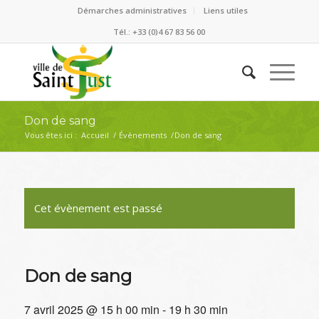
Démarches administratives
Liens utiles
Tél.: +33 (0)4 67 83 56 00
Don de sang
Vous êtes ici :
Accueil
/
Évènements
/
Don de sang
Cet évènement est passé
Don de sang
7 avril 2025 @ 15 h 00 min
-
19 h 30 min