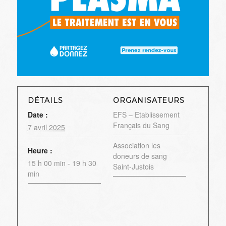
DÉTAILS
ORGANISATEURS
Date :
EFS – Etablissement
Français du Sang
7 avril 2025
Association les
Heure :
doneurs de sang
15 h 00 min - 19 h 30
Saint-Justois
min