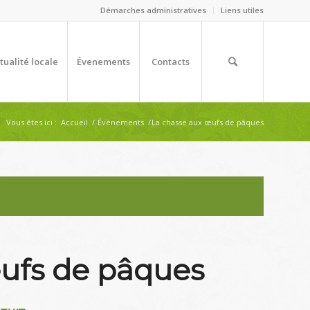
Démarches administratives
Liens utiles
tualité locale
Évenements
Contacts
Vous êtes ici :
Accueil
/
Évènements
/
La chasse aux œufs de pâques
ufs de pâques