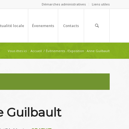
Démarches administratives
Liens utiles
tualité locale
Évenements
Contacts
Vous êtes ici :
Accueil
/
Évènements
/
Exposition : Anne Guilbault
e Guilbault