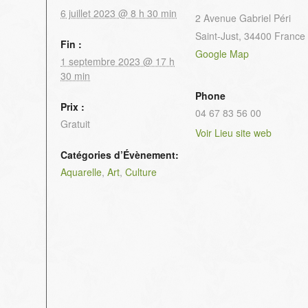
6 juillet 2023 @ 8 h 30 min
2 Avenue Gabriel Péri
Saint-Just
,
34400
France
Fin :
Google Map
1 septembre 2023 @ 17 h
30 min
Phone
Prix :
04 67 83 56 00
Gratuit
Voir Lieu site web
Catégories d’Évènement:
Aquarelle
,
Art
,
Culture