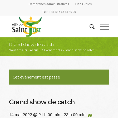
Démarches administratives
Liens utiles
Tél.: +33 (0)4 67 83 56 00
Grand show de catch
Vous êtes ici :
Accueil
/
Évènements
/
Grand show de catch
Cet évènement est passé
Grand show de catch
14 mai 2022 @ 21 h 00 min
-
23 h 00 min
€5