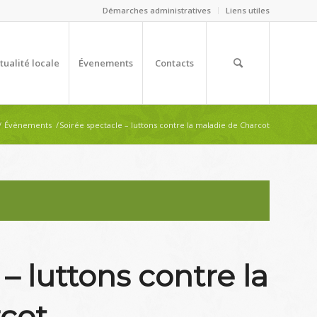
Démarches administratives
Liens utiles
tualité locale
Évenements
Contacts
/
Évènements
/
Soirée spectacle – luttons contre la maladie de Charcot
– luttons contre la
cot