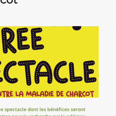
rée spectacle dont les bénéfices seront