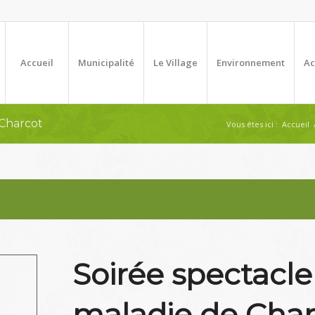
Accueil
Municipalité
Le Village
Environnement
Ac
 Charcot
Vous êtes ici :
Accueil
Soirée spectacle 
maladie de Char