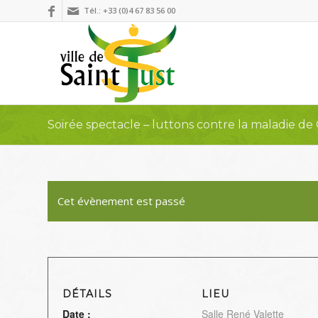
Tél.: +33 (0)4 67 83 56 00
Soirée spectacle – luttons contre la maladie de
Cet évènement est passé
DÉTAILS
LIEU
Date :
Salle René Valette