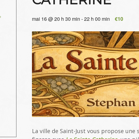
+
mai 16 @ 20 h 30 min
-
22 h 00 min
€10
La ville de Saint-Just vous propose une 