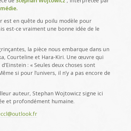
ièce de
Stephan Wojtowicz
, interprétée par
omédie
.
r est en quête du poilu modèle pour
is est-ce vraiment une bonne idée de le
 grinçantes, la pièce nous embarque dans un
ka, Courteline et Hara-Kiri. Une œuvre qui
 d’Einstein : « Seules deux choses sont
 Même si pour l’univers, il n’y a pas encore de
leur auteur, Stephan Wojtowicz signe ici
alée et profondément humaine.
eccl@outlook.fr