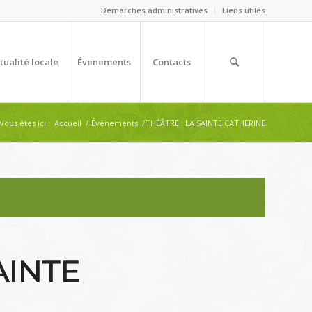
Démarches administratives
Liens utiles
tualité locale
Évenements
Contacts
Vous êtes ici :
Accueil
/
Évènements
/
THÉÂTRE : LA SAINTE CATHERINE
AINTE