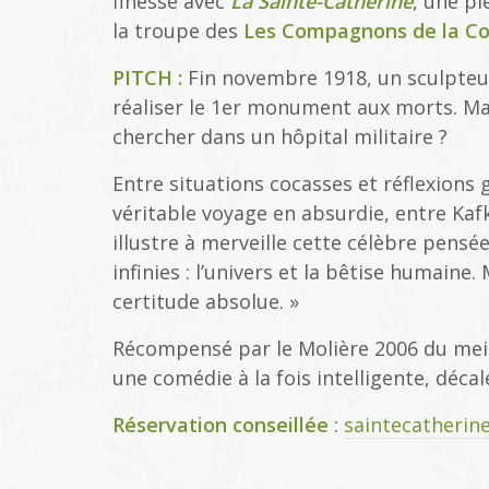
finesse avec
La Sainte-Catherine
, une p
la troupe des
Les Compagnons de la C
PITCH :
Fin novembre 1918, un sculpteu
réaliser le 1er monument aux morts. Ma
chercher dans un hôpital militaire ?
Entre situations cocasses et réflexions
véritable voyage en absurdie, entre Kaf
illustre à merveille cette célèbre pensée
infinies : l’univers et la bêtise humaine.
certitude absolue. »
Récompensé par le Molière 2006 du meil
une comédie à la fois intelligente, déc
Réservation conseillée
:
saintecatherin