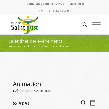
Démarches administratives
Liens utiles
Tél.: +33 (0)4 67 83 56 00
Calendrier des événements
Vous êtes ici :
Accueil
/
Évènements
/
Animation
Animation
Évènements
Animation
Recherc
Naviga
8/2026
Recherche
Mois
de