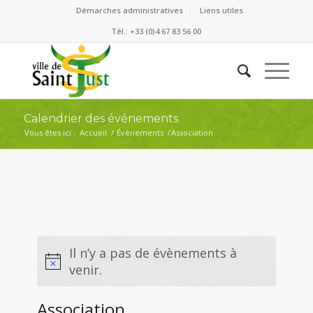
Démarches administratives
Liens utiles
Tél.: +33 (0)4 67 83 56 00
Calendrier des événements
Vous êtes ici :
Accueil
/
Évènements
/
Association
Il n’y a pas de évènements à
venir.
Association