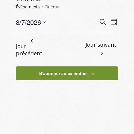
Évènements
Cinéma
Recherc
Naviga
8/7/2026
Recherche
Jour
de
et
Sélectionnez
vues
navigati
une
Évène
Jour suivant
Jour
de
date.
précédent
vues
Évènem
S’abonner au calendrier