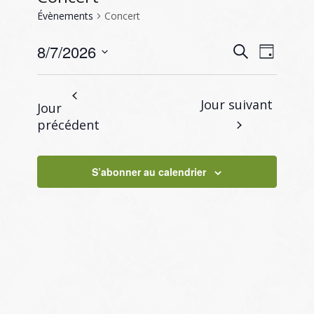
Évènements
Concert
Recherc
Naviga
8/7/2026
Recherche
Jour
de
et
Sélectionnez
vues
navigati
une
Évène
Jour suivant
Jour
de
date.
précédent
vues
Évènem
S’abonner au calendrier