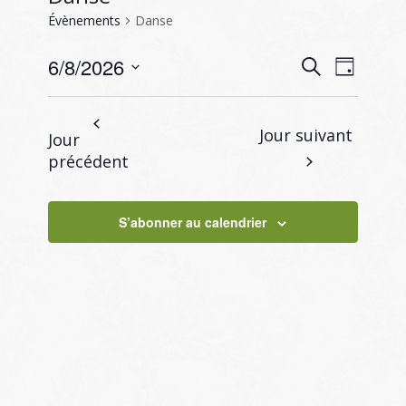
Évènements
Danse
Recherc
Naviga
6/8/2026
Recherche
Jour
de
et
Sélectionnez
vues
navigati
une
Évène
Jour suivant
Jour
de
date.
précédent
vues
Évènem
S’abonner au calendrier