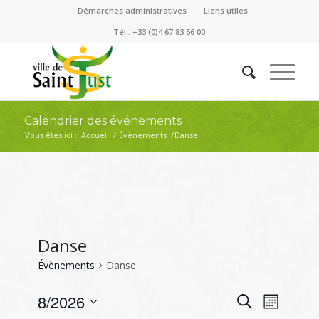
Démarches administratives
Liens utiles
Tél.: +33 (0)4 67 83 56 00
Calendrier des événements
Vous êtes ici :
Accueil
/
Évènements
/
Danse
Danse
Évènements
Danse
Recherc
Naviga
8/2026
Recherche
Mois
de