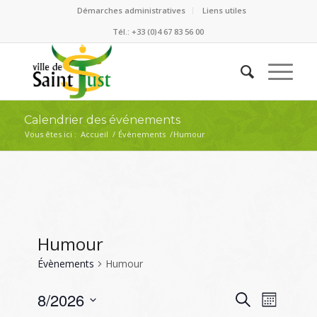
Démarches administratives
Liens utiles
Tél.: +33 (0)4 67 83 56 00
Calendrier des événements
Vous êtes ici :
Accueil
/
Évènements
/
Humour
Humour
Évènements
Humour
Recherc
Naviga
8/2026
Recherche
Mois
de