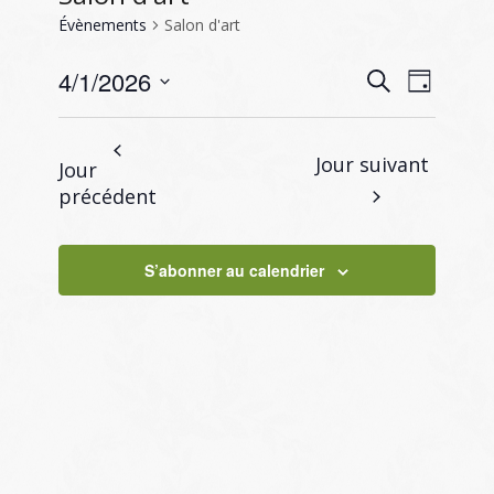
Évènements
Salon d'art
Recherc
Naviga
4/1/2026
Recherche
Jour
de
et
Sélectionnez
vues
navigati
une
Évène
Jour suivant
Jour
de
date.
précédent
vues
Évènem
S’abonner au calendrier