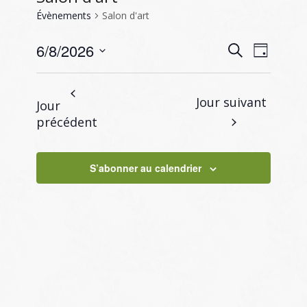
Évènements
Salon d'art
Recherc
Naviga
6/8/2026
Recherche
Jour
de
et
Sélectionnez
vues
navigati
une
Évène
Jour suivant
Jour
de
date.
précédent
vues
Évènem
S’abonner au calendrier