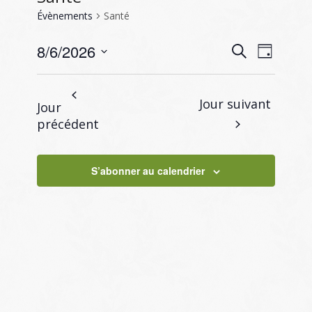
Évènements
Santé
Recherc
Naviga
8/6/2026
Recherche
Jour
de
et
Sélectionnez
vues
navigati
une
Évène
Jour suivant
Jour
de
date.
précédent
vues
Évènem
S’abonner au calendrier