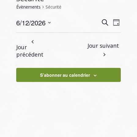
Évènements
Sécurité
Recherc
Naviga
6/12/2026
Recherche
Jour
de
et
Sélectionnez
vues
navigati
une
Évène
Jour suivant
Jour
de
date.
précédent
vues
Évènem
S’abonner au calendrier